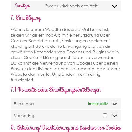
facebook
to
Sonstiges
Zweck wird noch ermittelt
service
Consent
instagram
to
7. Einwilligung
service
sonstiges
Wenn du unsere Website das erste Mal besuchst,
zeigen wir dir ein Pop-Up mit einer Erklärung über
Cookies. Sobald du auf „Einstellungen speichern“
klickst, gibst du uns deine Einwilligung alle von dir
gewählten Kategorien von Cookies und Plugins wie in
dieser Cookie-Erklärung beschrieben zu verwenden.
Du kannst die Verwendung von Cookies über deinen
Browser deaktivieren, aber bitte beachte, dass unsere
Website dann unter Umständen nicht richtig
funktioniert.
7.1 Verwalte deine Einwilligungseinstellungen
Funktional
Immer aktiv
Marketing
Marketing
8. Aktivierung/Deaktivierung und Löschen von Cookies