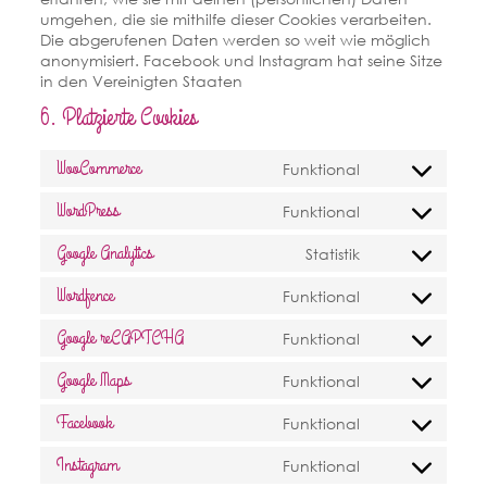
umgehen, die sie mithilfe dieser Cookies verarbeiten.
Die abgerufenen Daten werden so weit wie möglich
anonymisiert. Facebook und Instagram hat seine Sitze
in den Vereinigten Staaten
6. Platzierte Cookies
WooCommerce
Funktional
Consent
to
WordPress
Funktional
service
Consent
woocommerc
to
Google Analytics
Statistik
service
Consent
wordpress
to
Wordfence
Funktional
service
Consent
google-
to
Google reCAPTCHA
Funktional
analytics
service
Consent
wordfence
to
Google Maps
Funktional
service
Consent
google-
to
Facebook
Funktional
recaptcha
service
Consent
google-
to
Instagram
Funktional
maps
service
Consent