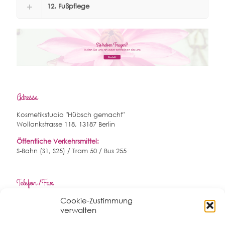
12. Fußpflege
Adresse
Kosmetikstudio "Hübsch gemacht"
Wollankstrasse 118, 13187 Berlin
Öffentliche Verkehrsmittel:
S-Bahn (S1, S25) / Tram 50 / Bus 255
Telefon /Fax
Cookie-Zustimmung
T 030 51 73 66 30
verwalten
F 030 46 72 58 92