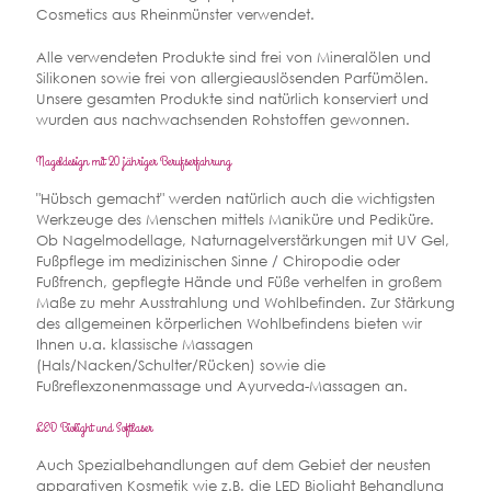
Cosmetics aus Rheinmünster verwendet.
Alle verwendeten Produkte sind frei von Mineralölen und
Silikonen sowie frei von allergieauslösenden Parfümölen.
Unsere gesamten Produkte sind natürlich konserviert und
wurden aus nachwachsenden Rohstoffen gewonnen.
Nageldesign mit 20 jähriger Berufserfahrung
"Hübsch gemacht" werden natürlich auch die wichtigsten
Werkzeuge des Menschen mittels Maniküre und Pediküre.
Ob Nagelmodellage, Naturnagelverstärkungen mit UV Gel,
Fußpflege im medizinischen Sinne / Chiropodie oder
Fußfrench, gepflegte Hände und Füße verhelfen in großem
Maße zu mehr Ausstrahlung und Wohlbefinden. Zur Stärkung
des allgemeinen körperlichen Wohlbefindens bieten wir
Ihnen u.a. klassische Massagen
(Hals/Nacken/Schulter/Rücken) sowie die
Fußreflexzonenmassage und Ayurveda-Massagen an.
LED Biolight und Softlaser
Auch Spezialbehandlungen auf dem Gebiet der neusten
apparativen Kosmetik wie z.B. die LED Biolight Behandlung