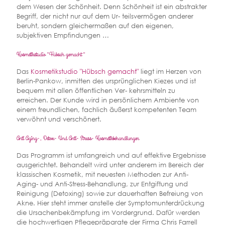
dem Wesen der Schönheit. Denn Schönheit ist ein abstrakter
Begriff, der nicht nur auf dem Ur- teilsvermögen anderer
beruht, sondern gleichermaßen auf den eigenen,
subjektiven Empfindungen …
Kosmetikstudio "Hübsch gemacht"
Das
Kosmetikstudio "Hübsch gemacht"
liegt im Herzen von
Berlin-Pankow, inmitten des ursprünglichen Kiezes und ist
bequem mit allen öffentlichen Ver- kehrsmitteln zu
erreichen. Der Kunde wird in persönlichem Ambiente von
einem freundlichen, fachlich äußerst kompetenten Team
verwöhnt und verschönert.
Anti Aging-, Detox- Und Anti- Stress- Kosmetikbehandlungen
Das Programm ist umfangreich und auf effektive Ergebnisse
ausgerichtet. Behandelt wird unter anderem im Bereich der
klassischen Kosmetik, mit neuesten Methoden zur Anti-
Aging- und Anti-Stress-Behandlung, zur Entgiftung und
Reinigung (Detoxing) sowie zur dauerhaften Befreiung von
Akne. Hier steht immer anstelle der Symptomunterdrückung
die Ursachenbekämpfung im Vordergrund. Dafür werden
die hochwertigen Pflegepräparate der Firma Chris Farrell