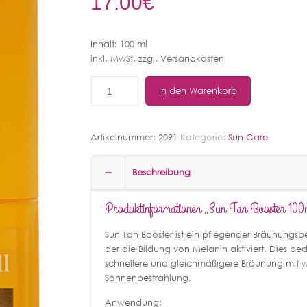
17.00
€
Inhalt: 100 ml
inkl. MwSt. zzgl. Versandkosten
In den Warenkorb
Artikelnummer:
2091
Kategorie:
Sun Care
Beschreibung
Produktinformationen „Sun Tan Booster 100
Sun Tan Booster ist ein pflegender Bräunungsb
der die Bildung von Melanin aktiviert. Dies be
schnellere und gleichmäßigere Bräunung mit 
Sonnenbestrahlung.
Anwendung: