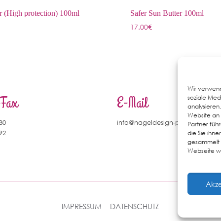
r (High protection) 100ml
Safer Sun Butter 100ml
17.00
€
Wir verwend
/Fax
E-Mail
soziale Med
analysieren
Website an 
 30
info@nageldesign-pankow.de
Partner füh
 92
die Sie ihn
gesammelt h
Webseite we
Akz
IMPRESSUM
DATENSCHUTZ