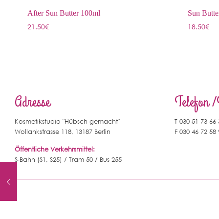
After Sun Butter 100ml
Sun Butte
21.50
€
18.50
€
Adresse
Telefon 
Kosmetikstudio "Hübsch gemacht"
T 030 51 73 66
Wollankstrasse 118, 13187 Berlin
F 030 46 72 58
Öffentliche Verkehrsmittel:
S-Bahn (S1, S25) / Tram 50 / Bus 255