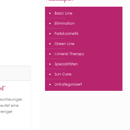
Basic Line
Elimination
Farbkosmetik
Green Line
Mineral Therapy
Spezialitäten
Sun Care
Unkategorisiert
ml“
eschleuniger,
deutet eine
weniger