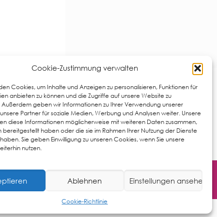
Cookie-Zustimmung verwalten
en Cookies, um Inhalte und Anzeigen zu personalisieren, Funktionen für
Öffnungszeiten
ien anbieten zu können und die Zugriffe auf unsere Website zu
. Außerdem geben wir Informationen zu Ihrer Verwendung unserer
unsere Partner für soziale Medien, Werbung und Analysen weiter. Unsere
Dienstag - Freitag
ren diese Informationen möglicherweise mit weiteren Daten zusammen,
09.00 - 20.00 Uhr
en bereitgestellt haben oder die sie im Rahmen Ihrer Nutzung der Dienste
aben. Sie geben Einwilligung zu unseren Cookies, wenn Sie unsere
Mo/ Sa und Spättermine sind nach
iterhin nutzen.
Vereinbarung möglich.
eptieren
Ablehnen
Einstellungen ansehen
Cookie-Richtlinie