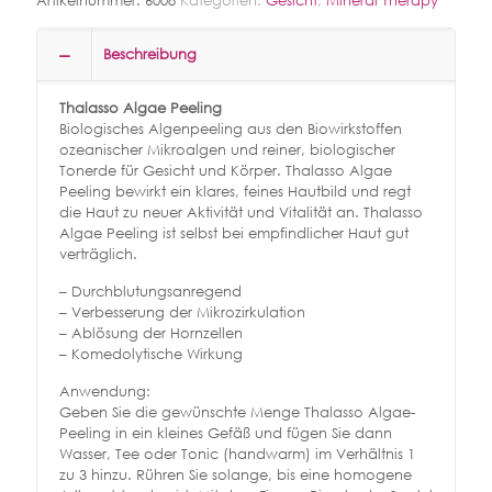
Artikelnummer:
6008
Kategorien:
Gesicht
,
Mineral Therapy
Beschreibung
Thalasso Algae Peeling
Biologisches Algenpeeling aus den Biowirkstoffen
ozeanischer Mikroalgen und reiner, biologischer
Tonerde für Gesicht und Körper. Thalasso Algae
Peeling bewirkt ein klares, feines Hautbild und regt
die Haut zu neuer Aktivität und Vitalität an. Thalasso
Algae Peeling ist selbst bei empfindlicher Haut gut
verträglich.
– Durchblutungsanregend
– Verbesserung der Mikrozirkulation
– Ablösung der Hornzellen
– Komedolytische Wirkung
Anwendung:
Geben Sie die gewünschte Menge Thalasso Algae-
Peeling in ein kleines Gefäß und fügen Sie dann
Wasser, Tee oder Tonic (handwarm) im Verhältnis 1
zu 3 hinzu. Rühren Sie solange, bis eine homogene