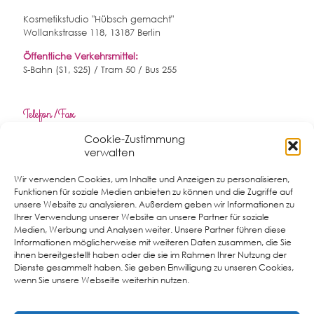
Kosmetikstudio "Hübsch gemacht"
Wollankstrasse 118, 13187 Berlin
Öffentliche Verkehrsmittel:
S-Bahn (S1, S25) / Tram 50 / Bus 255
Telefon /Fax
Cookie-Zustimmung
T 030 51 73 66 30
verwalten
F 030 46 72 58 92
Wir verwenden Cookies, um Inhalte und Anzeigen zu personalisieren,
Funktionen für soziale Medien anbieten zu können und die Zugriffe auf
E-Mail
unsere Website zu analysieren. Außerdem geben wir Informationen zu
Ihrer Verwendung unserer Website an unsere Partner für soziale
info@nageldesign-pankow.de
Medien, Werbung und Analysen weiter. Unsere Partner führen diese
Informationen möglicherweise mit weiteren Daten zusammen, die Sie
ihnen bereitgestellt haben oder die sie im Rahmen Ihrer Nutzung der
Dienste gesammelt haben. Sie geben Einwilligung zu unseren Cookies,
wenn Sie unsere Webseite weiterhin nutzen.
Öffnungszeiten
Dienstag - Freitag